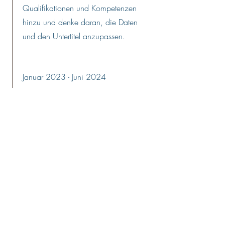
Qualifikationen und Kompetenzen
hinzu und denke daran, die Daten
und den Untertitel anzupassen.
Januar 2023 - Juni 2024
Dies ist eine Stellenbeschreibung.
Beschreibe kurz die Position und
erwähne relevante Details sowie
bedeutende Erfolge. Füge wichtige
Qualifikationen und Kompetenzen
hinzu und denke daran, die Daten
und den Untertitel anzupassen.